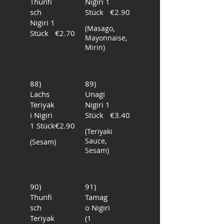
Thunfi
Nigiri 1
sch
Stück
€2.90
Nigiri 1
(Masago,
Stück
€2.70
Mayonnaise,
Mirin)
88)
89)
Lachs
Unagi
Teriyak
Nigiri 1
i Nigiri
Stück
€3.40
1 Stück
€2.90
(Teriyaki
Sauce,
(Sesam)
Sesam)
90)
91)
Thunfi
Tamag
sch
o Nigiri
Teriyak
(1