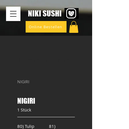
​NIKI SUSHI
Online Bestellen
Lunch Boxen
Sushi Boxen
SINATURE ROLLS
NIGIRI
NIGIRI
1 Stück
80) Tulip
81)