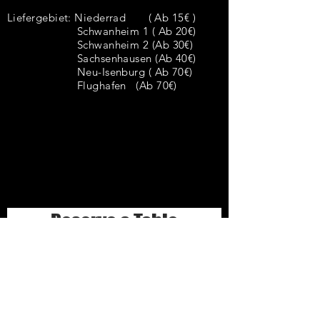
Liefergebiet:
Niederrad ( Ab 15€ )
Schwanheim 1 ( Ab 20€)
Schwanheim 2 (Ab 30€)
Sachsenhausen (Ab 40€)
Neu-Isenburg ( Ab 70€)
Flughafen (Ab 70€)
Reserve a Table
2 guests