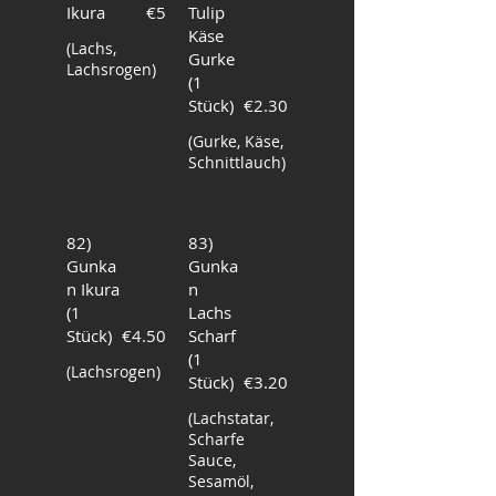
Ikura
€5
Tulip
Käse
(Lachs,
Gurke
Lachsrogen)
(1
Stück)
€2.30
(Gurke, Käse,
Schnittlauch)
82)
83)
Gunka
Gunka
n Ikura
n
(1
Lachs
Stück)
€4.50
Scharf
(1
(Lachsrogen)
Stück)
€3.20
(Lachstatar,
Scharfe
Sauce,
Sesamöl,