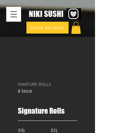
​NIKI SUSHI
Online Bestellen
Lunch Boxen
Sushi Boxen
SINATURE ROLLS
SINATURE ROLLS
8 Stück
Signature Rolls
33)
32)